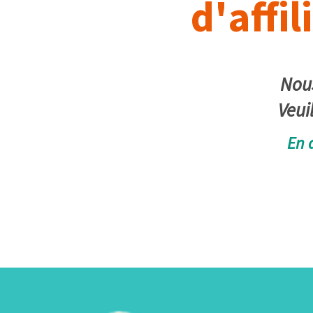
d'affil
Nous
Veui
En 