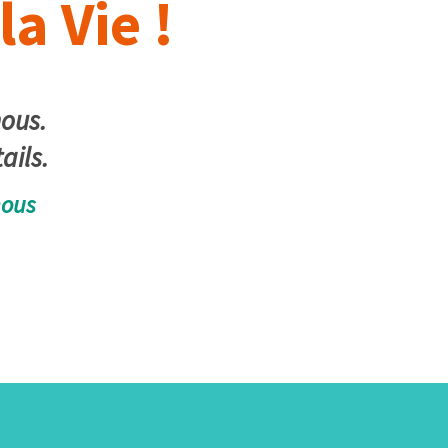
la Vie !
nous.
ails.
nous