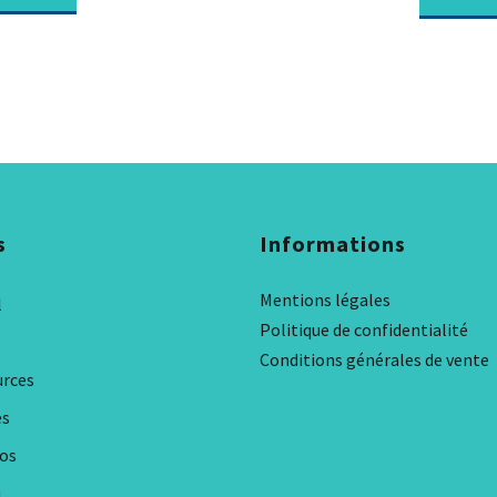
s
Informations
Mentions légales
l
Politique de confidentialité
s
Conditions générales de vente
urces
es
os
u