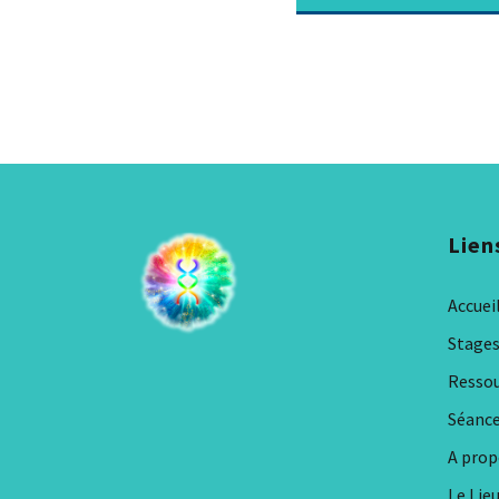
Lien
Accuei
Stage
Resso
Séanc
A prop
Le Lie