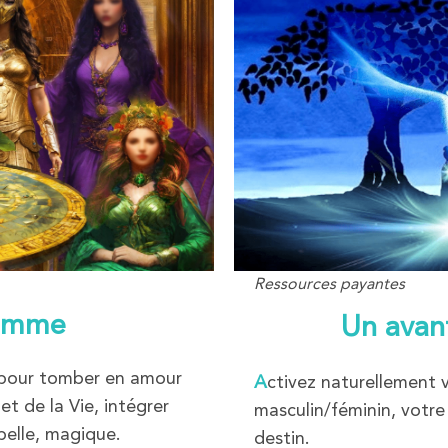
Ressources payantes
Femme
Un avan
 pour tomber en amour
A
ctivez naturellement 
t de la Vie, intégrer
masculin/féminin, votre
belle, magique.
destin.