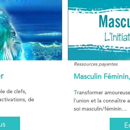
Ressources payantes
r
Masculin Féminin,
le de clefs,
T
ransformer amoureuse
ctivations, de
l’union et la connaître a
soi masculin/féminin…
us
E