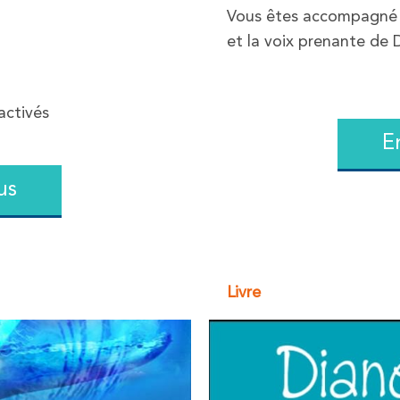
Vous êtes accompagné p
et la voix prenante de 
 activés
E
us
Livre